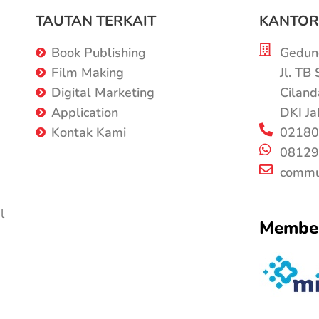
TAUTAN TERKAIT
KANTOR
Book Publishing
Gedung
Film Making
Jl. TB
Digital Marketing
Ciland
Application
DKI Ja
Kontak Kami
02180
08129
commu
l
Member