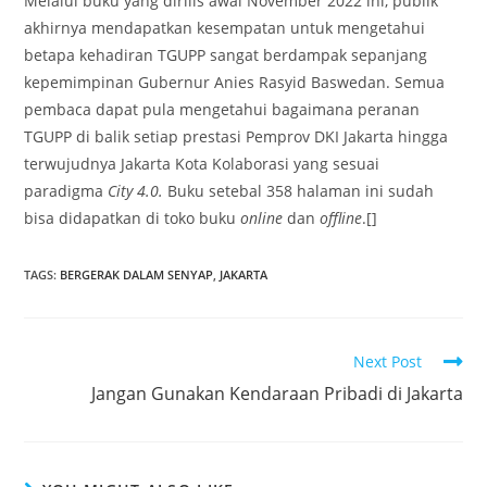
Melalui buku yang dirilis awal November 2022 ini, publik
akhirnya mendapatkan kesempatan untuk mengetahui
betapa kehadiran TGUPP sangat berdampak sepanjang
kepemimpinan Gubernur Anies Rasyid Baswedan. Semua
pembaca dapat pula mengetahui bagaimana peranan
TGUPP di balik setiap prestasi Pemprov DKI Jakarta hingga
terwujudnya Jakarta Kota Kolaborasi yang sesuai
paradigma
City 4.0.
Buku setebal 358 halaman ini sudah
bisa didapatkan di toko buku
online
dan
offline
.[]
TAGS
:
BERGERAK DALAM SENYAP
,
JAKARTA
Next Post
Jangan Gunakan Kendaraan Pribadi di Jakarta