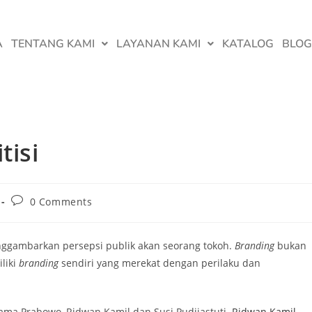
A
TENTANG KAMI
LAYANAN KAMI
KATALOG
BLOG
tisi
0 Comments
nggambarkan persepsi publik akan seorang tokoh.
Branding
bukan
liki
branding
sendiri yang merekat dengan perilaku dan
ama Prabowo, Ridwan Kamil dan Susi Pudjiastuti.
Ridwan Kamil