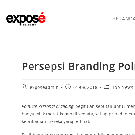
BERAND
Persepsi Branding Poli
exposeadmin
01/08/2018
Top News
Political Personal branding
, begitulah sebutan untuk me
hanya milik merek komersil semata, setiap pribadi memi
kepribadian mereka yang terlihat.
Pasti Anda punya persepsi tersendiri bila mendengar n