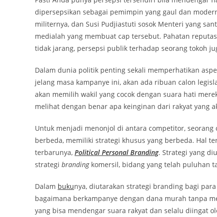
dipersepsikan sebagai pemimpin yang gaul dan modern,
militernya, dan Susi Pudjiastuti sosok Menteri yang sant
medialah yang membuat cap tersebut. Pahatan reputasi p
tidak jarang, persepsi publik terhadap seorang tokoh 
Dalam dunia politik penting sekali memperhatikan asp
jelang masa kampanye ini, akan ada ribuan calon legisla
akan memilih wakil yang cocok dengan suara hati mereka
melihat dengan benar apa keinginan dari rakyat yang a
Untuk menjadi menonjol di antara competitor, seorang 
berbeda, memiliki strategi khusus yang berbeda. Hal t
terbarunya,
Political Personal Branding
. Strategi yang d
strategi
branding
komersil, bidang yang telah puluhan ta
Dalam
buku
nya, diutarakan strategi branding bagi par
bagaimana berkampanye dengan dana murah tanpa men
yang bisa mendengar suara rakyat dan selalu diingat ol