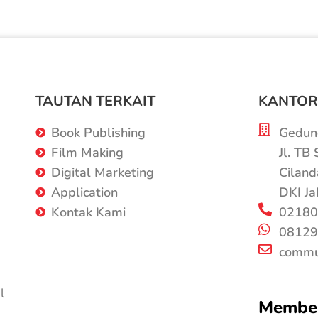
TAUTAN TERKAIT
KANTOR
Book Publishing
Gedung
Film Making
Jl. TB
Digital Marketing
Ciland
Application
DKI Ja
Kontak Kami
02180
08129
commu
l
Member