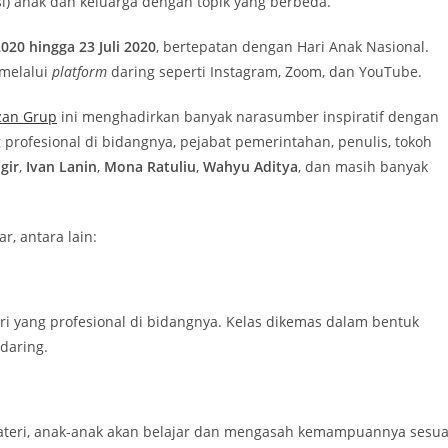
si) anak dan keluarga dengan topik yang berbeda.
2020 hingga 23 Juli 2020
, bertepatan dengan Hari Anak Nasional.
 melalui
platform
daring seperti Instagram, Zoom, dan YouTube.
zan Grup
ini menghadirkan banyak narasumber inspiratif dengan
 profesional di bidangnya, pejabat pemerintahan, penulis, tokoh
gir
,
Ivan Lanin
,
Mona Ratuliu
,
Wahyu Aditya
, dan masih banyak
, antara lain:
 yang profesional di bidangnya. Kelas dikemas dalam bentuk
daring.
ateri, anak-anak akan belajar dan mengasah kemampuannya sesua