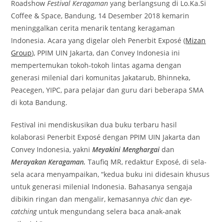
Roadshow
Festival Keragaman
yang berlangsung di Lo.Ka.Si
Coffee & Space, Bandung, 14 Desember 2018 kemarin
meninggalkan cerita menarik tentang keragaman
Indonesia. Acara yang digelar oleh Penerbit Exposé (
Mizan
Group
), PPIM UIN Jakarta, dan Convey Indonesia ini
mempertemukan tokoh-tokoh lintas agama dengan
generasi milenial dari komunitas Jakatarub, Bhinneka,
Peacegen, YIPC, para pelajar dan guru dari beberapa SMA
di kota Bandung.
Festival ini mendiskusikan dua buku terbaru hasil
kolaborasi Penerbit Exposé dengan PPIM UIN Jakarta dan
Convey Indonesia, yakni
Meyakini Menghargai
dan
Merayakan Keragaman
.
Taufiq MR, redaktur Exposé, di sela-
sela acara menyampaikan, “kedua buku ini didesain khusus
untuk generasi milenial Indonesia. Bahasanya sengaja
dibikin ringan dan mengalir, kemasannya
chic
dan
eye-
catching
untuk mengundang selera baca anak-anak