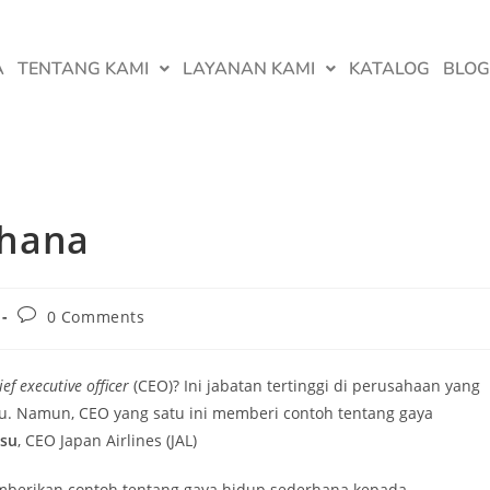
A
TENTANG KAMI
LAYANAN KAMI
KATALOG
BLOG
rhana
0 Comments
ief executive officer
(CEO)? Ini jabatan tertinggi di perusahaan yang
atu. Namun, CEO yang satu ini memberi contoh tentang gaya
tsu
, CEO Japan Airlines (JAL)
mberikan contoh tentang gaya hidup sederhana kepada