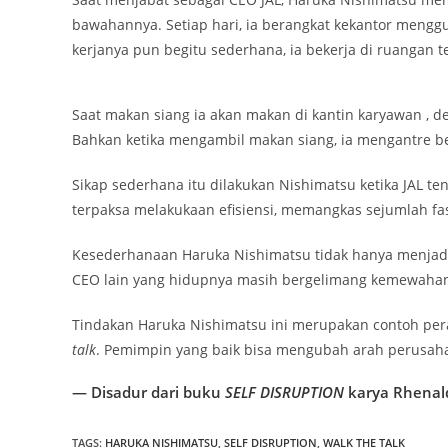
bawahannya. Setiap hari, ia berangkat kekantor meng
kerjanya pun begitu sederhana, ia bekerja di ruangan t
Saat makan siang ia akan makan di kantin karyawan ,
Bahkan ketika mengambil makan siang, ia mengantre 
Sikap sederhana itu dilakukan Nishimatsu ketika JAL 
terpaksa melakukaan efisiensi, memangkas sejumlah fasil
Kesederhanaan Haruka Nishimatsu tidak hanya menjadi 
CEO lain yang hidupnya masih bergelimang kemewahan
Tindakan Haruka Nishimatsu ini merupakan contoh per
talk
. Pemimpin yang baik bisa mengubah arah perusa
— Disadur dari buku
SELF DISRUPTION
karya Rhenald
TAGS
:
HARUKA NISHIMATSU
,
SELF DISRUPTION
,
WALK THE TALK