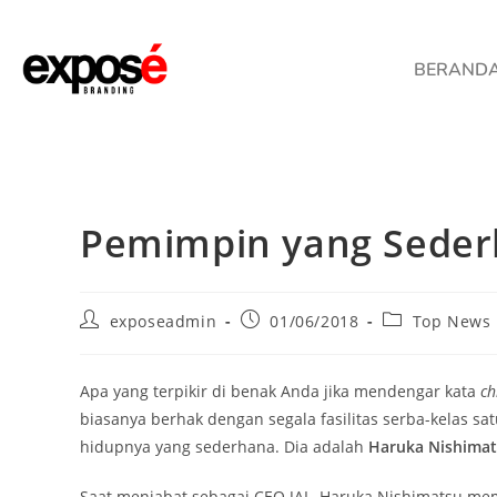
BERAND
Pemimpin yang Sede
exposeadmin
01/06/2018
Top News
Apa yang terpikir di benak Anda jika mendengar kata
ch
biasanya berhak dengan segala fasilitas serba-kelas s
hidupnya yang sederhana. Dia adalah
Haruka Nishima
S
a
at m
enjab
at sebagai CEO JAL, Haruka Nishimatsu me