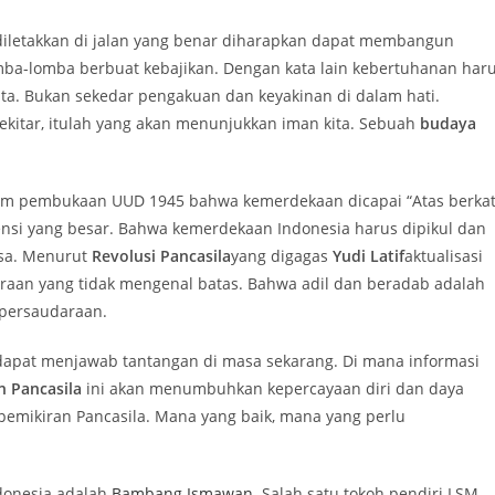
diletakkan di jalan yang benar diharapkan dapat membangun
a-lomba berbuat kebajikan. Dengan kata lain kebertuhanan har
ta. Bukan sekedar pengakuan dan keyakinan di dalam hati.
kitar, itulah yang akan menunjukkan iman kita. Sebuah
budaya
am pembukaan UUD 1945 bahwa kemerdekaan dicapai “Atas berka
si yang besar. Bahwa kemerdekaan Indonesia harus dipikul dan
sa. Menurut
Revolusi Pancasila
yang digagas
Yudi Latif
aktualisasi
raan yang tidak mengenal batas. Bahwa adil dan beradab adalah
persaudaraan.
 dapat menjawab tantangan di masa sekarang. Di mana informasi
n Pancasila
ini akan menumbuhkan kepercayaan diri dan daya
emikiran Pancasila. Mana yang baik, mana yang perlu
ndonesia adalah
Bambang Ismawan
. Salah satu tokoh pendiri LSM