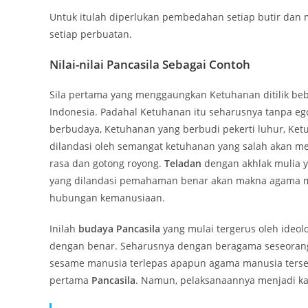
Untuk itulah diperlukan pembedahan setiap butir da
setiap perbuatan.
Nilai-nilai Pancasila Sebagai Contoh
Sila pertama yang menggaungkan Ketuhanan ditilik b
Indonesia. Padahal Ketuhanan itu seharusnya tanpa eg
berbudaya, Ketuhanan yang berbudi pekerti luhur, Ke
dilandasi oleh semangat ketuhanan yang salah akan me
rasa dan gotong royong.
Teladan
dengan akhlak mulia y
yang dilandasi pemahaman benar akan makna agama mel
hubungan kemanusiaan.
Inilah
budaya Pancasila
yang mulai tergerus oleh ideol
dengan benar. Seharusnya dengan beragama seseorang a
sesame manusia terlepas apapun agama manusia ters
pertama
Pancasila
. Namun, pelaksanaannya menjadi k