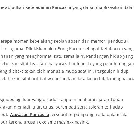
n mewujudkan
keteladanan Pancasila
yang dapat diaplikasikan dala
eberapa momen kebelakang seolah absen dari memori penduduk
oism agama. Dilukiskan oleh Bung Karno sebagai ‘Ketuhanan yang
tuhanan yang menghormati satu sama lain’. Pandangan hidup yang
leburkan sifat kearifan masyarakat Indonesia yang penuh tengga
ang dicita-citakan oleh manusia muda saat ini. Pergaulan hidup
ahirkan sifat arif bahwa perbedaan keyakinan tidak menghalan
ogi-ideologi luar yang disadur tanpa memahami ajaran Tuhan
kan menjadi jujur, tulus, berempati serta toleran terhadap
ebut.
Wawasan Pancasila
tersebut terpampang nyata dalam sila
abur karena urusan egoisme masing-masing.