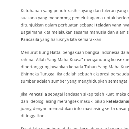
Ketuhanan yang penuh kasih sayang dan toleran yang 
suasana yang mendorong pemeluk agama untuk berlomb
ditunjukkan dalam perbuatan sebagai
teladan
yang nya
Bagaimana kita melakukan sesama manusia dan alam se
Pancasila
yang harusnya kita semarakkan.
Menurut Bung Hatta, pengakuan bangsa Indonesia dal
rahmat Allah Yang Maha Kuasa” mengandung konsekuen
dipertanggungjawabkan kepada Tuhan Yang Maha Kua
Bhinneka Tunggal Ika adalah sebuah ekspresi persauda
sumber adalah sumber yang menghidupkan semangat 
Jika
Pancasila
sebagai landasan sikap telah kuat, maka
dan ideologi asing merangsek masuk. Sikap
keteladana
juang dengan memadukan informasi asing serta dasar p
ditinggalkan.
Sosok lain yang bergiat dalam kesejahteraan bangsa I