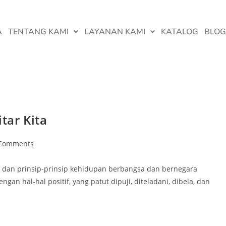
A
TENTANG KAMI
LAYANAN KAMI
KATALOG
BLOG
itar Kita
Comments
lai dan prinsip-prinsip kehidupan berbangsa dan bernegara
ngan hal-hal positif, yang patut dipuji, diteladani, dibela, dan