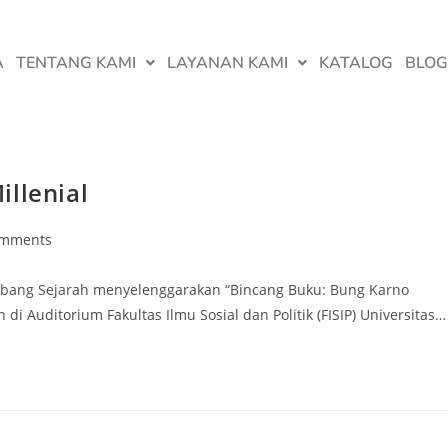
A
TENTANG KAMI
LAYANAN KAMI
KATALOG
BLOG
illenial
omments
rbang Sejarah menyelenggarakan “Bincang Buku: Bung Karno
i Auditorium Fakultas Ilmu Sosial dan Politik (FISIP) Universitas…