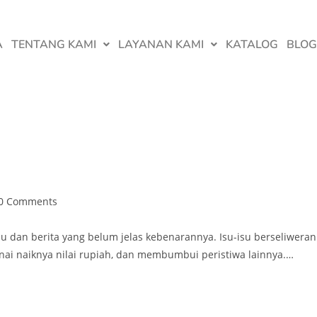
A
TENTANG KAMI
LAYANAN KAMI
KATALOG
BLOG
0 Comments
su dan berita yang belum jelas kebenarannya. Isu-isu berseliweran
nai naiknya nilai rupiah, dan membumbui peristiwa lainnya.…